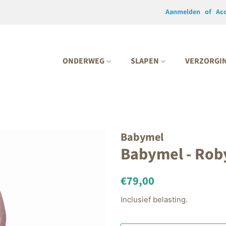
Aanmelden
of
Ac
ONDERWEG
SLAPEN
VERZORGI
Babymel
Babymel - Rob
Normale
Aanbiedingsprijs
€79,00
prijs
Inclusief belasting.