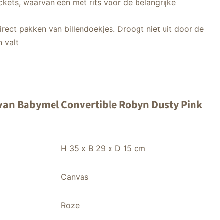
ckets, waarvan één met rits voor de belangrijke
direct pakken van billendoekjes. Droogt niet uit door de
n valt
 van Babymel Convertible Robyn Dusty Pink
H 35 x B 29 x D 15 cm
Canvas
Roze