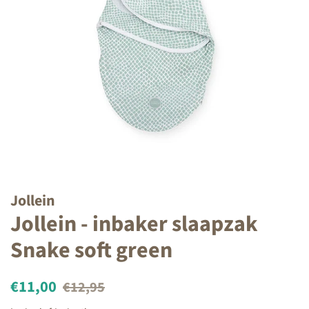
Jollein
Jollein - inbaker slaapzak
Snake soft green
Normale
Aanbiedingsprijs
€11,00
€12,95
prijs